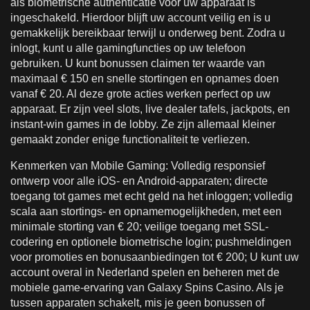
als biometrische authenticatie voor uw apparaat is
ingeschakeld. Hierdoor blijft uw account veilig en is u
gemakkelijk bereikbaar terwijl u onderweg bent. Zodra u
inlogt, kunt u alle gamingfuncties op uw telefoon
gebruiken. U kunt bonussen claimen ter waarde van
maximaal € 150 en snelle stortingen en opnames doen
vanaf € 20. Al deze grote acties werken perfect op uw
apparaat. Er zijn veel slots, live dealer tafels, jackpots, en
instant-win games in de lobby. Ze zijn allemaal kleiner
gemaakt zonder enige functionaliteit te verliezen.
Kenmerken van Mobile Gaming: Volledig responsief
ontwerp voor alle iOS- en Android-apparaten; directe
toegang tot games met echt geld na het inloggen; volledig
scala aan stortings- en opnamemogelijkheden, met een
minimale storting van € 20; veilige toegang met SSL-
codering en optionele biometrische login; pushmeldingen
voor promoties en bonusaanbiedingen tot € 200; U kunt uw
account overal in Nederland spelen en beheren met de
mobiele game-ervaring van Galaxy Spins Casino. Als je
tussen apparaten schakelt, mis je geen bonussen of