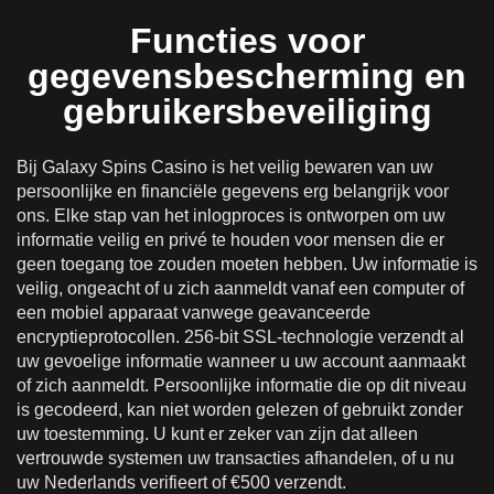
Functies voor
gegevensbescherming en
gebruikersbeveiliging
Bij Galaxy Spins Casino is het veilig bewaren van uw
persoonlijke en financiële gegevens erg belangrijk voor
ons. Elke stap van het inlogproces is ontworpen om uw
informatie veilig en privé te houden voor mensen die er
geen toegang toe zouden moeten hebben. Uw informatie is
veilig, ongeacht of u zich aanmeldt vanaf een computer of
een mobiel apparaat vanwege geavanceerde
encryptieprotocollen. 256-bit SSL-technologie verzendt al
uw gevoelige informatie wanneer u uw account aanmaakt
of zich aanmeldt. Persoonlijke informatie die op dit niveau
is gecodeerd, kan niet worden gelezen of gebruikt zonder
uw toestemming. U kunt er zeker van zijn dat alleen
vertrouwde systemen uw transacties afhandelen, of u nu
uw Nederlands verifieert of €500 verzendt.