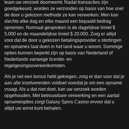
team uw verzoek doorneemt. Nadat transacties zijn
goedgekeurd, worden ze verzonden op basis van hoe snel
de door u gekozen methode ze kan verwerken. Men kan
slechts elke dag en elke maand een bepaald bedrag
opnemen. Normaal gesproken is de dagelijkse limiet $
5.000 en de maandelijkse limiet $ 20.000. Zorg er altijd
voor dat de door u gekozen betalingsprovider u stortingen
en opnames laat doen in het land waar u woont. Sommige
opties kunnen beperkt zijn op basis van Nederland of
Nederlands vanwege licentie- en
regelgevingsovereenkomsten.
Als je net een bonus hebt gekregen, zorg er dan voor dat je
aan alle inzetvereisten voldoet voordat je om een opname
vraagt. Als u dat niet doet, kan uw verzoek worden
opgehouden. Met betrouwbare verwerking en een aantal
opnameopties zorgt Galaxy Spins Casino ervoor dat u
altijd uw winst kunt behalen.