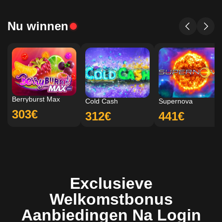
Nu winnen
Berryburst Max
Cold Cash
Supernova
303€
312€
441€
Exclusieve
Welkomstbonus
Aanbiedingen Na Login