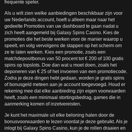
frequente speler.
Als u wilt zien welke aanbiedingen beschikbaar zijn voor
uw Nederlands account, hoeft u alleen maar naar het
gedeelte Promoties van uw dashboard te gaan nadat u
zich heeft aangemeld bij Galaxy Spins Casino. Kies de
promoties die het beste werken voor de manier waarop u
speelt, en volg vervolgens de stappen op het scherm om
ze te laten werken. Kies een promotie, zoals een
matchdepositbonus van 50 procent tot € 200 of 100 gratis
spins op topslots. Doe dan wat u moet doen, zoals het
deponeren van € 25 of het invoeren van een promotiecode.
Zodra je deze dingen hebt gedaan, worden je gratis spins
of bonusgeld meteen aan je account toegevoegd. Houd er
rekening mee dat elke aanbieding zijn eigen voorwaarden
heeft, zoals een minimaal stortingsbedrag, games die in
aanmerking komen of inzetvereisten.
Je kunt het maximale uit elke beloning halen door de
bonusvoorwaarden te lezen voordat je deze gebruikt. Als je
inlogt bij Galaxy Spins Casino, kun je de rollen draaien en