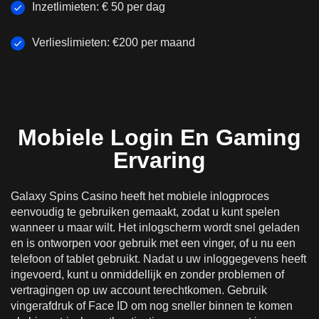
Inzetlimieten: € 50 per dag
Verlieslimieten: €200 per maand
Mobiele Login En Gaming
Ervaring
Galaxy Spins Casino heeft het mobiele inlogproces
eenvoudig te gebruiken gemaakt, zodat u kunt spelen
wanneer u maar wilt. Het inlogscherm wordt snel geladen
en is ontworpen voor gebruik met een vinger, of u nu een
telefoon of tablet gebruikt. Nadat u uw inloggegevens heeft
ingevoerd, kunt u onmiddellijk en zonder problemen of
vertragingen op uw account terechtkomen. Gebruik
vingerafdruk of Face ID om nog sneller binnen te komen