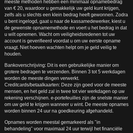
meeste methoden hebben een minimaal opnamebedrag
van € 20, waardoor u gemakkelijk uw geld kunt krijgen,
zelfs als u slechts een klein bedrag heeft gewonnen. Zodra
u bent ingelogd, gaat u naar de kassamedewerker, kiest u
de gewenste opnamemethode en voert u het bedrag in dat
u wilt opnemen. Wacht om veiligheidsredenen tot uw
account is geverifieerd voordat u om uw eerste opname
vraagt. Niet hoeven wachten helpt om je geld veilig te
houden.
Bankoverschrijving: Dit is een gebruikelijke manier om
grotere bedragen te verzenden. Binnen 3 tot 5 werkdagen
worden de meeste dingen verwerkt.
Creditcards/betaalkaarten: Deze zijn goed voor de meeste
mensen, en het geld zal in twee tot vier werkdagen op uw
rekening verschijnen. e-portefeuilles zijn de snelste manier
om uw geld te krijgen wanneer u wint. De meeste opnames
worden binnen 24 uur na goedkeuring afgehandeld.
Opnames worden meestal gemarkeerd als "in
behandeling" voor maximaal 24 uur terwijl het financiële