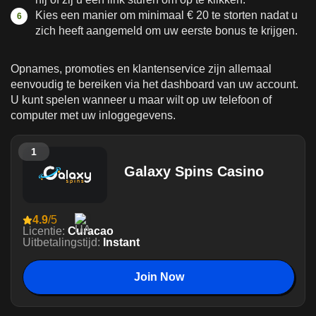
Kies een manier om minimaal € 20 te storten nadat u
zich heeft aangemeld om uw eerste bonus te krijgen.
Opnames, promoties en klantenservice zijn allemaal
eenvoudig te bereiken via het dashboard van uw account.
U kunt spelen wanneer u maar wilt op uw telefoon of
computer met uw inloggegevens.
1
Galaxy Spins Casino
4.9
/5
Licentie:
Curacao
Uitbetalingstijd:
Instant
Join Now