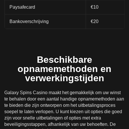
Paysafecard
€10
Bankoverschrijving
€20
Beschikbare
opnamemethoden en
verwerkingstijden
Galaxy Spins Casino maakt het gemakkelijk om uw winst
te behalen door een aantal handige opnamemethoden aan
te bieden die zijn ontworpen om het uitbetalingsproces
soepel te laten verlopen. U kunt kiezen uit opties die goed
zijn voor snelle uitbetalingen of opties met extra
beveiligingsstappen, afhankelijk van uw behoeften. De