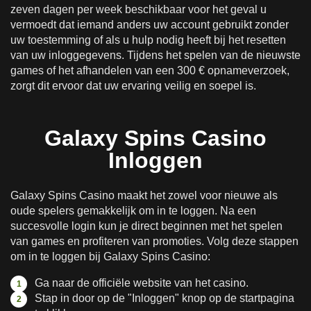
zeven dagen per week beschikbaar voor het geval u
vermoedt dat iemand anders uw account gebruikt zonder
uw toestemming of als u hulp nodig heeft bij het resetten
van uw inloggegevens. Tijdens het spelen van de nieuwste
games of het afhandelen van een 300 € opnameverzoek,
zorgt dit ervoor dat uw ervaring veilig en soepel is.
Galaxy Spins Casino
Inloggen
Galaxy Spins Casino maakt het zowel voor nieuwe als
oude spelers gemakkelijk om in te loggen. Na een
succesvolle login kun je direct beginnen met het spelen
van games en profiteren van promoties. Volg deze stappen
om in te loggen bij Galaxy Spins Casino:
Ga naar de officiële website van het casino.
Stap in door op de "Inloggen" knop op de startpagina