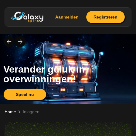
Aanmelden
Registreren
Verander geluk in
overwinningen!
Speel nu
Home
Inloggen